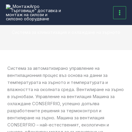
Skip
to
content
Система за климатизация и охлаждане на зърното
Система за автоматизирано управление на
вентилационния процес въз основа на данни за
температурата на зърното и температурата и
влажността на околната среда. Вентилиране на зърно
в зърнобази. Управление на вентилация Машина за
охлаждане CONSERFRIO, успешно допълва
разработените решения за термоконтрол и
вентилиране на зърно. Машина за вентилация
CONSERFRIO – най-естественият, екологичен и