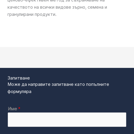
ценово-ефективен метод за съхраняване на
качеството на всички видове зърно, семена и
гранулирани продукти.
Запитване
Може да направите запитване като попълните
формуляра
Име
*