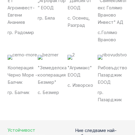
EТ
„Агрофактор
"Дансия 01"
"Свинекомпл
Агроинвест-
” ЕООД
ЕООД
екс Голямо
Евгени
Враново
гр. Бяла
с. Осенец,
Ананиев
Инвест" АД
Разград
гр. Радомир
с.Голямо
Враново
Кооперация
"Земеделска
"Агримакс"
Рибовъдство
Черно Море -
коопераация
ЕООД
Пазарджик
Балчик
Безмер"
ЕООД
с. Изворско
гр. Балчик
с. Безмер
гр.
Пазарджик
Устойчивост
Ние следваме най-