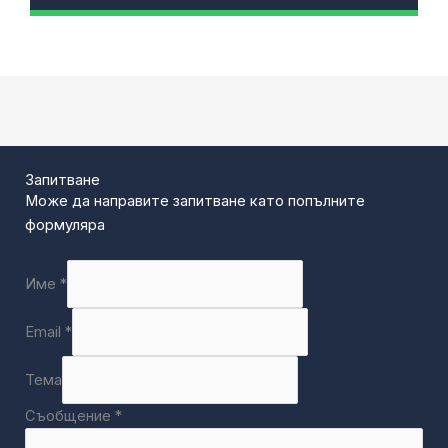
Запитване
Може да направите запитване като попълните
формуляра
Име
*
Email
*
Тема
Съобщение
*