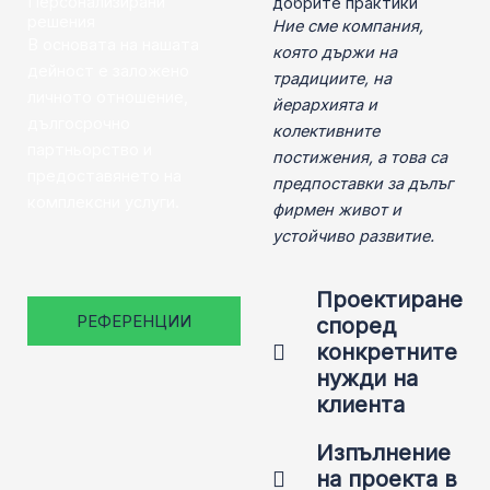
Персонализирани
добрите практики
решения
Ние сме компания,
В основата на нашата
която държи на
дейност е заложено
традициите, на
личното отношение,
йерархията и
дългосрочно
колективните
партньорство и
постижения, а това са
предоставянето на
предпоставки за дълъг
комплексни услуги.
фирмен живот и
устойчиво развитие.
Проектиране
РЕФЕРЕНЦИИ
според
конкретните
нужди на
клиента
Изпълнение
на проекта в